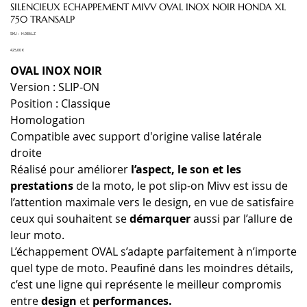
SILENCIEUX ECHAPPEMENT MIVV OVAL INOX NOIR HONDA XL
750 TRANSALP
SKU
SKU :
H.086.LZ
H.086.LZ
Prix
425,00 €
OVAL INOX NOIR
Version : SLIP-ON
Position : Classique
Homologation
Compatible avec support d'origine valise latérale
droite
Réalisé pour améliorer
l’aspect, le son et les
prestations
de la moto, le pot slip-on Mivv est issu de
l’attention maximale vers le design, en vue de satisfaire
ceux qui souhaitent se
démarquer
aussi par l’allure de
leur moto.
L’échappement OVAL s’adapte parfaitement à n’importe
quel type de moto. Peaufiné dans les moindres détails,
c’est une ligne qui représente le meilleur compromis
entre
design
et
performances.