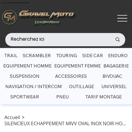
Livraison gratuite à partir de 200€ d'achat
TRAIL
SCRAMBLER
TOURING
SIDE CAR
ENDURO
EQUIPEMENT HOMME
EQUIPEMENT FEMME
BAGAGERIE
SUSPENSION
ACCESSOIRES
BIVOUAC
NAVIGATION / INTERCOM
OUTILLAGE
UNIVERSEL
SPORTWEAR
PNEU
TARIF MONTAGE
Accueil
>
SILENCIEUX ECHAPPEMENT MIVV OVAL INOX NOIR HONDA XL 750 TRANSALP