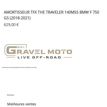
AMORTISSEUR TFX THE TRAVELER 140MSS BMW F 750
GS (2018-2021)
Prix
629,00 €
Gravel Moto votre accessoiriste moto & motard pour vos trails.
Boutique
Meilleures ventes