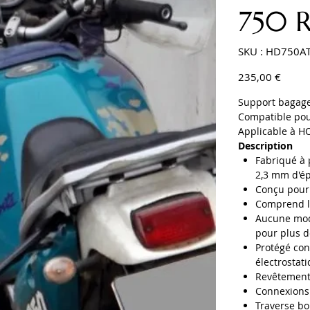
750 
SKU
SKU :
HD750A
HD750ATRD0
Prix
235,00 €
Support bagager
Compatible pou
Applicable à H
Description
Fabriqué à 
2,3 mm d'ép
Conçu pour
Comprend le
Aucune modi
pour plus d
Protégé con
électrostat
Revêtement 
Connexions 
Traverse bo