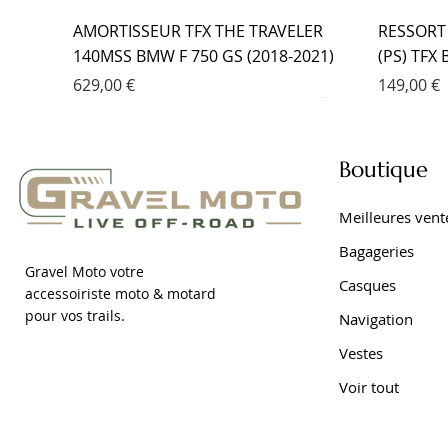
AMORTISSEUR TFX THE TRAVELER
RESSORT
140MSS BMW F 750 GS (2018-2021)
(PS) TFX
Prix
Prix
629,00 €
149,00 €
Boutique
Meilleures vent
Bagageries
Gravel Moto votre
Casques
accessoiriste moto & motard
pour vos trails.
Navigation
Vestes
Voir tout
RESSORT DE FOURCHE PROGRESSIF
AMORTISSEUR EMC YAMAHA TRACER
FOURCHE EMC KIT CARTOUCHE
AMORTIS
FOURCHE
AMORTIS
(PS) TFX BMW F 650 GS DAKAR (2001-
9 (2021- )
YAMAHA TRACER 7 (2021- )
DAKAR (2
YAMAHA 
7 (2021- )