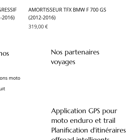
RESSIF
AMORTISSEUR TFX BMW F 700 GS
-2016)
(2012-2016)
Prix
319,00 €
Nos partenaires
nos
voyages
ions moto
uit
Application GPS pour
moto enduro et trail
XT 1200
XTZ 750
 TENERE
FOURCHE EMC KIT CARTOUCHE
AMORTISSEUR EMC YAMAHA XTZ 660
AMORTISSEUR EMC YAMAHA TENERE
Planification d'itinéraires
)
YAMAHA TRACER 9 (2021- )
TENERE (2008-2016)
700 (2020- )
offroad intelligents