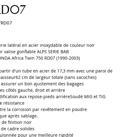
RD07
TRD07
7
ie latéral en acier inoxydable de couleur noir
r valise gonflable ALPS SERIE BAB
ONDA Africa Twin 750 RD07 (1990-2003)
partir d'un tube en acier de 17,3 mm avec une paroi de
aisseur62 cm de largeur totale (sans sacoches)
 assurer un bon ajustement des bagages
s côtés gauche, droit et arrière
fication aux repose-pieds arrièreSoudé MIG et TIG
e résistance
tre la corrosion par revêtement en poudre
ique après sablage.
de finition noir
de cadre solides
ulonnée pour une meilleure rigidité