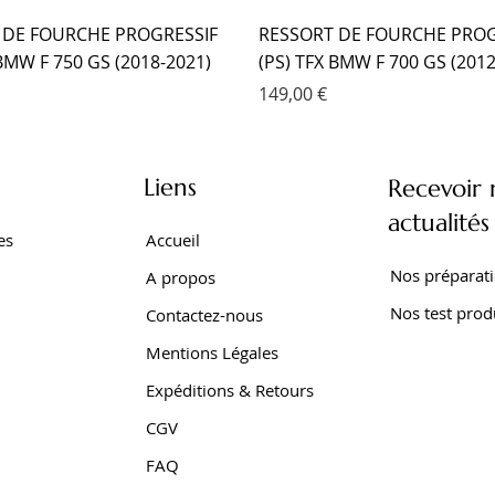
 DE FOURCHE PROGRESSIF
RESSORT DE FOURCHE PROG
 BMW F 750 GS (2018-2021)
(PS) TFX BMW F 700 GS (2012
Prix
149,00 €
Liens
Recevoir 
actualités
es
Accueil
Nos préparat
A propos
Nos test prod
Contactez-nous
Mentions Légales
Expéditions & Retours
CGV
SEUR TFX BMW F 650 GS
 EMC KIT CARTOUCHE
SEUR EMC YAMAHA TRACER
AMORTISSEUR EMC YAMAHA 
AMORTISSEUR EMC YAMAHA 
AMORTISSEUR EMC YAMAHA
FAQ
001-2007)
XTZ 750 SUPER TENERE
Z SUPER TENERE (2009-2016
SUPER TENERE (1989-1998)
700 WORLD RAID (2022- )