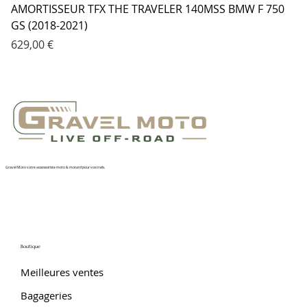
AMORTISSEUR TFX THE TRAVELER 140MSS BMW F 750
GS (2018-2021)
Prix
629,00 €
Gravel Moto votre accessoiriste moto & motard pour vos trails.
Boutique
Meilleures ventes
Bagageries