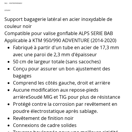
SKU
SKU :
HDKTM95990ADV
HDKTM95990ADV
Prix
225,00 €
Support bagagerie latéral en acier inoxydable de
couleur noir
Compatible pour valise gonflable ALPS SERIE BAB
Applicable à KTM 950/990 ADVENTURE (2014-2020)
Fabriqué à partir d'un tube en acier de 17,3 mm
avec une paroi de 2,3 mm d'épaisseur
50 cm de largeur totale (sans sacoches)
Conçu pour assurer un bon ajustement des
bagages
Comprend les côtés gauche, droit et arrière
Aucune modification aux repose-pieds
arrièreSoudé MIG et TIG pour plus de résistance
Protégé contre la corrosion par revêtement en
poudre électrostatique après sablage.
Revêtement de finition noir
Connexions de cadre solides