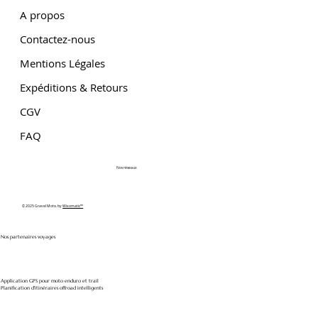
A propos
Contactez-nous
Mentions Légales
Expéditions & Retours
CGV
FAQ
Nos réseaux
© 2025 Gravel Moto. by
Wixomatic™
Nos partenaires voyages
Application GPS pour moto enduro et trail
Planification d'itinéraires offroad intelligents