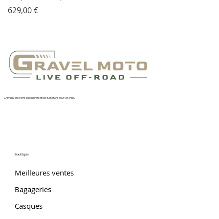
Prix
629,00 €
Gravel Moto votre accessoiriste moto & motard pour vos trails.
Boutique
Meilleures ventes
Bagageries
Casques