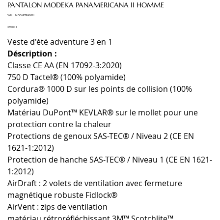
PANTALON MODEKA PANAMERICANA II HOMME
SKU
SKU :
MODKPTPAN2H
MODKPTPAN2H
Prix
339,00 €
Veste d'été adventure 3 en 1
Déscription :
Classe CE AA (EN 17092-3:2020)
750 D Tactel® (100% polyamide)
Cordura® 1000 D sur les points de collision (100%
polyamide)
Matériau DuPont™ KEVLAR® sur le mollet pour une
protection contre la chaleur
Protections de genoux SAS-TEC® / Niveau 2 (CE EN
1621-1:2012)
Protection de hanche SAS-TEC® / Niveau 1 (CE EN 1621-
1:2012)
AirDraft : 2 volets de ventilation avec fermeture
magnétique robuste Fidlock®
AirVent : zips de ventilation
matériau rétroréfléchissant 3M™ Scotchlite™